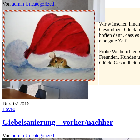
Von
admin
Uncategorized
Wir wünschen Ihnen 
Gesundheit, Glück u
hoffen dann, dass es 
eine gute Zeit!
Frohe Weihnachten 
Freunden, Kunden u
Glück, Gesundheit un
Dez.
02
2016
Love
0
Giebelsanierung – vorher/nachher
Von
admin
Uncategorized