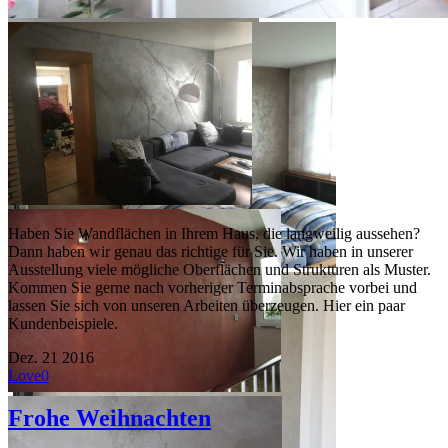
Haben Sie Wandflächen in Ihrem Haus, die langweilig aussehen?
Dann haben wir genau das richtige für Sie. Wir haben in unserer
Ausstellung viele mögliche Oberflächen und Strukturen als Muster.
Kommen Sie gerne nach vorheriger Terminabsprache vorbei und
lassen Sie sich von unseren Arbeiten überzeugen. Hier ein paar
Kundenbeispiele.
Dez.
21
2016
Love
0
Frohe Weihnachten