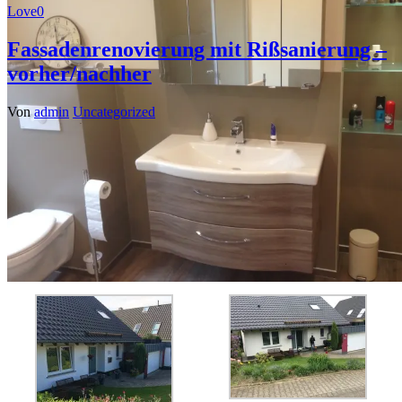
Love
0
Fassadenrenovierung mit Rißsanierung –
vorher/nachher
Von
admin
Uncategorized