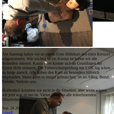
Am Samstag haben wir an einem Erste Hilfekurs des roten Kreuzes
teilgenommen. Wie wichtig so ein Kursus ist haben wir alle
feststellen müssen. Kaum einer konnte sich an Grundlagen der
Ersten Hilfe erinnern. Die Führerscheinprüfung mit EHK lag schon
zu lange zurück. Alle haben den Kurs als besonders hilfreich
empfunden. Mann kann es immer gebrauchen, ob im Alltag, Beruf,
Familie, Verkehr usw.
Hoffentlich kommen wir nicht in die Situation, aber wenn wissen
wir jetzt was zu tun ist. Vielen Dank an alle teilnehmenden
Mitarbeiter.
Sep.
28
2016
Love
0