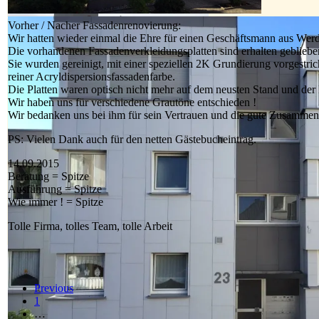
Vorher / Nacher Fassadenrenovierung:
Wir hatten wieder einmal die Ehre für einen Geschäftsmann aus Werd
Die vorhandenen Fassadenverkleidungsplatten sind erhalten gebliebe
Sie wurden gereinigt, mit einer speziellen 2K Grundierung vorgestri
reiner Acryldispersionsfassadenfarbe.
Die Platten waren optisch nicht mehr auf dem neusten Stand und de
Wir haben uns für verschiedene Grautöne entschieden !
Wir bedanken uns bei ihm für sein Vertrauen und die gute Zusammena
PS: Vielen Dank auch für den netten Gästebucheintrag.
14.09.2015
Beratung = Spitze
Ausführung = Spitze
Wie immer ! = Spitze
Tolle Firma, tolles Team, tolle Arbeit
Previous
1
…