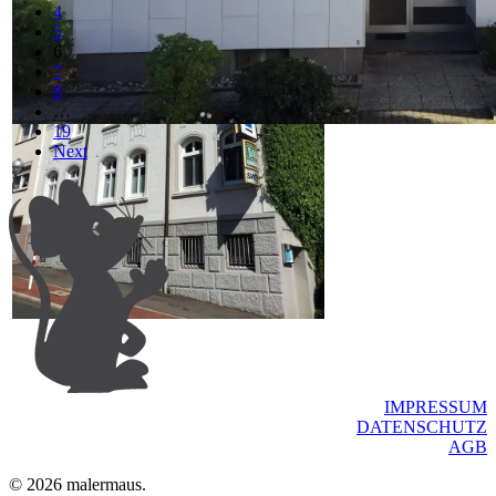
4
5
6
7
8
…
19
Next
IMPRESSUM
DATENSCHUTZ
AGB
© 2026 malermaus.