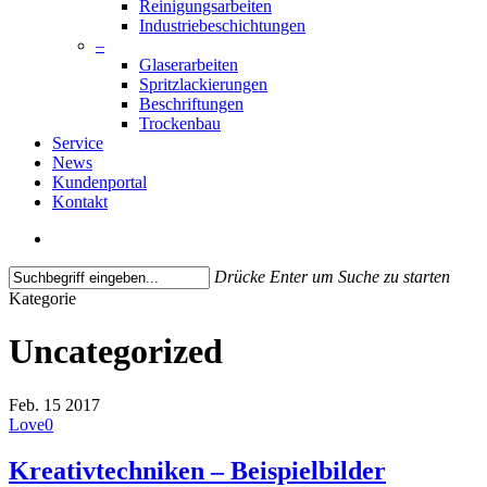
Reinigungsarbeiten
Industriebeschichtungen
–
Glaserarbeiten
Spritzlackierungen
Beschriftungen
Trockenbau
Service
News
Kundenportal
Kontakt
search
Drücke Enter um Suche zu starten
Close
Kategorie
Search
Uncategorized
Feb.
15
2017
Love
0
Kreativtechniken – Beispielbilder