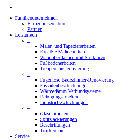
facebook
Close
Familienunternehmen
Menu
Firmenpräsentation
Partner
Leistungen
–
Maler- und Tapezierarbeiten
Kreative Maltechniken
Wandoberflächen und Strukturen
Fußbodenarbeiten
Treppenhausrenovierung
–
Fugenlose Badezimmer-Renovierung
Fassadenbeschichtungen
Wärmedämm-Verbundsysteme
Reinigungsarbeiten
Industriebeschichtungen
–
Glaserarbeiten
Spritzlackierungen
Beschriftungen
Trockenbau
Service