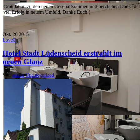
Gratulation zu den neuen Geschäftsräumen und herzlichen Dank für 
viel Erfolg in neuem Umfeld. Danke Euch !
Okt.
20
2015
Love
0
Hotel Stadt Lüdenscheid erstrahlt im
neuen Glanz
Von
admin
Uncategorized