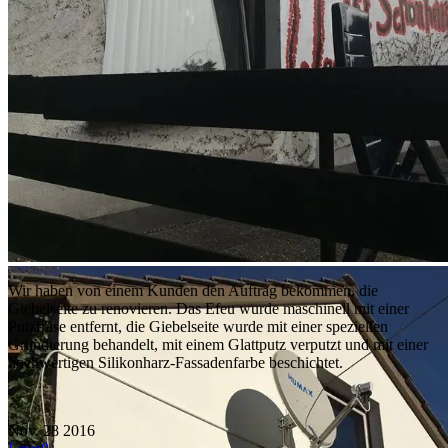
Wir haben von einem Kunden den Auftrag bekommen, die
Giebelseite zu renovieren. Das Efeu wurde maschinell mit einer
Putzfräse entfernt, die Giebelseite wurde mit einer speziellen
Grundierung behandelt, mit einem Glattputz verputzt und mit einer
hochwertigen Silikonharz-Fassadenfarbe beschichtet.
Nov.
28
2016