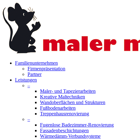
Skip
to
main
content
search
Menu
Familienunternehmen
Firmenpräsentation
Partner
Leistungen
–
Maler- und Tapezierarbeiten
Kreative Maltechniken
Wandoberflächen und Strukturen
Fußbodenarbeiten
Treppenhausrenovierung
–
Fugenlose Badezimmer-Renovierung
Fassadenbeschichtungen
Wärmedämm-Verbundsysteme