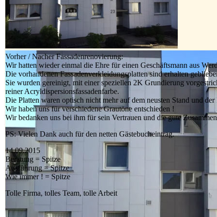
Vorher / Nacher Fassadenrenovierung:
Wir hatten wieder einmal die Ehre für einen Geschäftsmann aus Werd
Die vorhandenen Fassadenverkleidungsplatten sind erhalten gebliebe
Sie wurden gereinigt, mit einer speziellen 2K Grundierung vorgestri
reiner Acryldispersionsfassadenfarbe.
Die Platten waren optisch nicht mehr auf dem neusten Stand und de
Wir haben uns für verschiedene Grautöne entschieden !
Wir bedanken uns bei ihm für sein Vertrauen und die gute Zusammena
PS: Vielen Dank auch für den netten Gästebucheintrag.
14.09.2015
Beratung = Spitze
Ausführung = Spitze
Wie immer ! = Spitze
Tolle Firma, tolles Team, tolle Arbeit