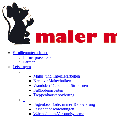
Skip
to
main
content
search
Menu
Familienunternehmen
Firmenpräsentation
Partner
Leistungen
–
Maler- und Tapezierarbeiten
Kreative Maltechniken
Wandoberflächen und Strukturen
Fußbodenarbeiten
Treppenhausrenovierung
–
Fugenlose Badezimmer-Renovierung
Fassadenbeschichtungen
Wärmedämm-Verbundsysteme