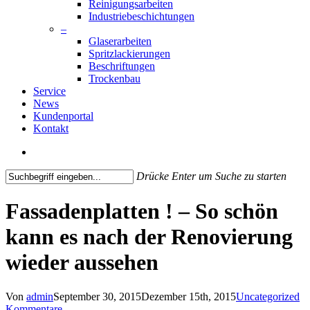
Reinigungsarbeiten
Industriebeschichtungen
–
Glaserarbeiten
Spritzlackierungen
Beschriftungen
Trockenbau
Service
News
Kundenportal
Kontakt
search
Drücke Enter um Suche zu starten
Close
Search
Fassadenplatten ! – So schön
kann es nach der Renovierung
wieder aussehen
Von
admin
September 30, 2015
Dezember 15th, 2015
Uncategorized
Kommentare