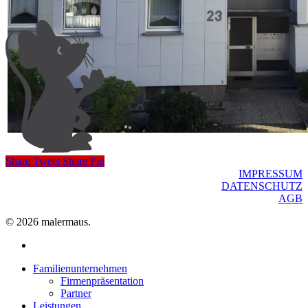
Share
Tweet
Share
Pin
IMPRESSUM
DATENSCHUTZ
AGB
© 2026 malermaus.
facebook
Close
Familienunternehmen
Menu
Firmenpräsentation
Partner
Leistungen