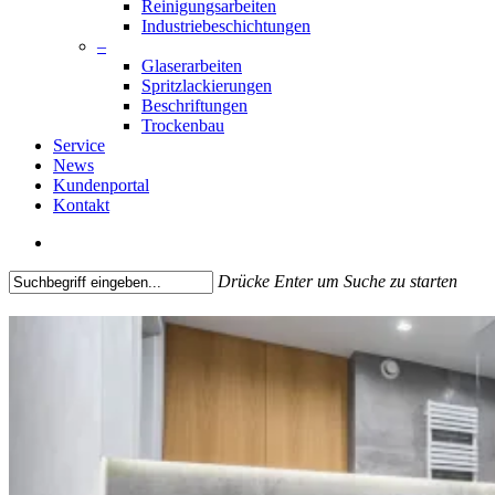
Reinigungsarbeiten
Industriebeschichtungen
–
Glaserarbeiten
Spritzlackierungen
Beschriftungen
Trockenbau
Service
News
Kundenportal
Kontakt
search
Drücke Enter um Suche zu starten
Close
Search