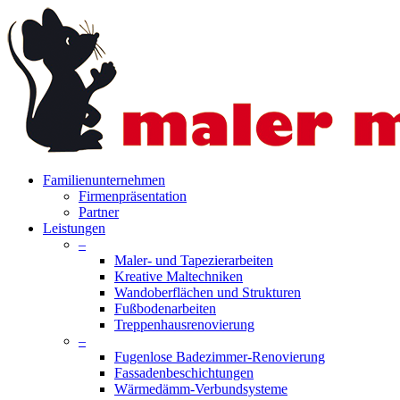
Skip
to
main
content
search
Menu
Familienunternehmen
Firmenpräsentation
Partner
Leistungen
–
Maler- und Tapezierarbeiten
Kreative Maltechniken
Wandoberflächen und Strukturen
Fußbodenarbeiten
Treppenhausrenovierung
–
Fugenlose Badezimmer-Renovierung
Fassadenbeschichtungen
Wärmedämm-Verbundsysteme