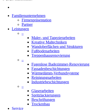
facebook
Close
Familienunternehmen
Menu
Firmenpräsentation
Partner
Leistungen
–
Maler- und Tapezierarbeiten
Kreative Maltechniken
Wandoberflächen und Strukturen
Fußbodenarbeiten
Treppenhausrenovierung
–
Fugenlose Badezimmer-Renovierung
Fassadenbeschichtungen
Wärmedämm-Verbundsysteme
Reinigungsarbeiten
Industriebeschichtungen
–
Glaserarbeiten
Spritzlackierungen
Beschriftungen
Trockenbau
Service