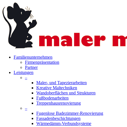
Skip
to
main
content
search
Menu
Familienunternehmen
Firmenpräsentation
Partner
Leistungen
–
Maler- und Tapezierarbeiten
Kreative Maltechniken
Wandoberflächen und Strukturen
Fußbodenarbeiten
Treppenhausrenovierung
–
Fugenlose Badezimmer-Renovierung
Fassadenbeschichtungen
Wärmedämm-Verbundsysteme