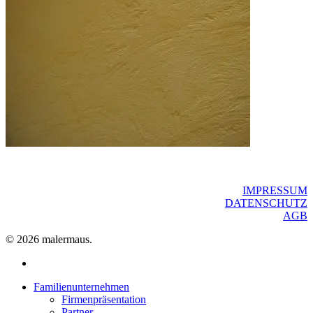
IMPRESSUM
DATENSCHUTZ
AGB
© 2026 malermaus.
facebook
Close
Familienunternehmen
Menu
Firmenpräsentation
Partner