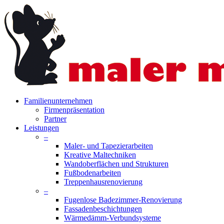
Skip
to
main
content
search
Menu
Familienunternehmen
Firmenpräsentation
Partner
Leistungen
–
Maler- und Tapezierarbeiten
Kreative Maltechniken
Wandoberflächen und Strukturen
Fußbodenarbeiten
Treppenhausrenovierung
–
Fugenlose Badezimmer-Renovierung
Fassadenbeschichtungen
Wärmedämm-Verbundsysteme