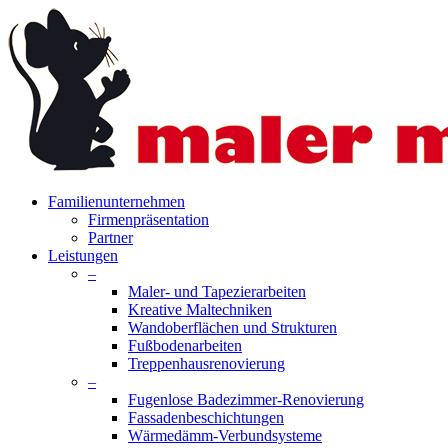
Skip
to
main
content
search
Menu
Familienunternehmen
Firmenpräsentation
Partner
Leistungen
–
Maler- und Tapezierarbeiten
Kreative Maltechniken
Wandoberflächen und Strukturen
Fußbodenarbeiten
Treppenhausrenovierung
–
Fugenlose Badezimmer-Renovierung
Fassadenbeschichtungen
Wärmedämm-Verbundsysteme