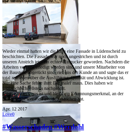
Wieder einmal hatten wir die Ehre eine Fassade in Lüdenscheid zu
beschichten. Die Fassade war noch ungestrichen und ist durch
unseren Anstrich jetzt ein echter Hingucker geworden. Nachdem die
Arbeiten von uns erledigt worden sind und unsere Mitarbeiter von
der Baustelle abgerückt sind, rief uns der Kunde an und sagte das er
total zufrieden über die Ausführung, Qualität und Abwicklung ist.
Nur eine Sache fehlte ihm: Die maler maus. Dies haben wir
natürilich schnellstens nachgeholt.
Unsere maler maus ist und bleibt ein Erkennungsmerkmal, an der
man erkennt wer die Fassade gestrichen hat.
Apr.
12
2017
Love
0
#Wasserschaden #Werdohl