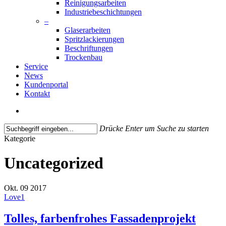
Reinigungsarbeiten
Industriebeschichtungen
–
Glaserarbeiten
Spritzlackierungen
Beschriftungen
Trockenbau
Service
News
Kundenportal
Kontakt
search
Drücke Enter um Suche zu starten
Close
Kategorie
Search
Uncategorized
Okt.
09
2017
Love
1
Tolles, farbenfrohes Fassadenprojekt