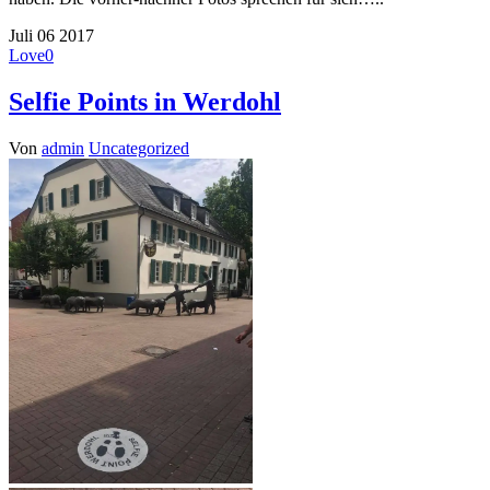
Juli
06
2017
Love
0
Selfie Points in Werdohl
Von
admin
Uncategorized