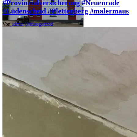
#Provinzialversicherung #Neuenrade
#Lüdenscheid #Plettenberg #malermaus
Von
admin
Uncategorized