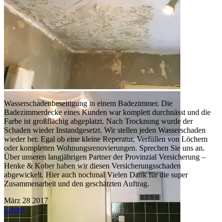
Wasserschadenbeseitigung in einem Badezimmer. Die
Badezimmerdecke eines Kunden war komplett durchnässt und die
Farbe ist großflächig abgeplatzt. Nach Trocknung wurde der
Schaden wieder Instandgesetzt. Wir stellen jeden Wasserschaden
wieder her. Egal ob eine kleine Reperatur, Verfüllen von Löchern
oder kompletten Wohnungsrenovierungen. Sprechen Sie uns an.
Über unseren langjährigen Partner der Provinzial Versicherung –
Henke & Kober haben wir diesen Versicherungsschaden
abgew
ickelt. Hier auch nochmal Vielen Dank für die super
Zusammenarbeit und den geschätzten Auftrag.
März
28
2017
Love
0