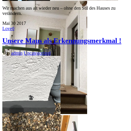
Wir machen aus alt wieder neu – ohne den Stil des Hauses zu
verändern.
Mai
30
2017
Love
0
Unsere Maus als Erkennungsmerkmal !
Von
admin
Uncategorized