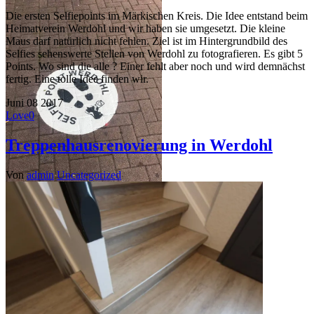
Die ersten Selfiepoints im Märkischen Kreis. Die Idee entstand beim
Heimatverein Werdohl und wir haben sie umgesetzt. Die kleine
Maus darf natürlich nicht fehlen. Ziel ist im Hintergrundbild des
Selfies sehenswerte Stellen von Werdohl zu fotografieren. Es gibt 5
Points. Wo sind die alle ? Einer fehlt aber noch und wird demnächst
fertig. Eine tolle Idee finden wir.
Juni
08
2017
Love
0
Treppenhausrenovierung in Werdohl
Von
admin
Uncategorized