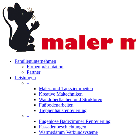
Skip
to
main
content
search
Menu
Familienunternehmen
Firmenpräsentation
Partner
Leistungen
–
Maler- und Tapezierarbeiten
Kreative Maltechniken
Wandoberflächen und Strukturen
Fußbodenarbeiten
Treppenhausrenovierung
–
Fugenlose Badezimmer-Renovierung
Fassadenbeschichtungen
Wärmedämm-Verbundsysteme