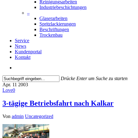
Reinigungsarbeiten
Industriebeschichtungen
–
Glaserarbeiten
Spritzlackierungen
Beschriftungen
Trockenbau
Service
News
Kundenportal
Kontakt
search
Drücke Enter um Suche zu starten
Close
Apr.
11
2003
Search
Love
0
3-tägige Betriebsfahrt nach Kalkar
Von
admin
Uncategorized