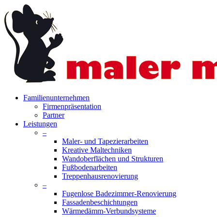
Skip
to
main
content
search
Menu
Familienunternehmen
Firmenpräsentation
Partner
Leistungen
–
Maler- und Tapezierarbeiten
Kreative Maltechniken
Wandoberflächen und Strukturen
Fußbodenarbeiten
Treppenhausrenovierung
–
Fugenlose Badezimmer-Renovierung
Fassadenbeschichtungen
Wärmedämm-Verbundsysteme