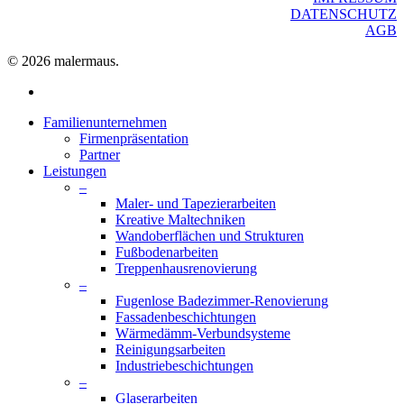
DATENSCHUTZ
AGB
© 2026 malermaus.
facebook
Close
Familienunternehmen
Menu
Firmenpräsentation
Partner
Leistungen
–
Maler- und Tapezierarbeiten
Kreative Maltechniken
Wandoberflächen und Strukturen
Fußbodenarbeiten
Treppenhausrenovierung
–
Fugenlose Badezimmer-Renovierung
Fassadenbeschichtungen
Wärmedämm-Verbundsysteme
Reinigungsarbeiten
Industriebeschichtungen
–
Glaserarbeiten