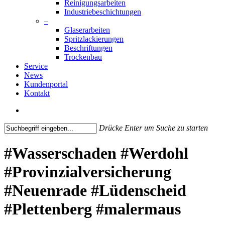
Reinigungsarbeiten
Industriebeschichtungen
–
Glaserarbeiten
Spritzlackierungen
Beschriftungen
Trockenbau
Service
News
Kundenportal
Kontakt
search
Drücke Enter um Suche zu starten
Close
Search
#Wasserschaden #Werdohl
#Provinzialversicherung
#Neuenrade #Lüdenscheid
#Plettenberg #malermaus