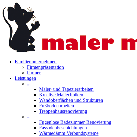
Skip
to
main
content
search
Menu
Familienunternehmen
Firmenpräsentation
Partner
Leistungen
–
Maler- und Tapezierarbeiten
Kreative Maltechniken
Wandoberflächen und Strukturen
Fußbodenarbeiten
Treppenhausrenovierung
–
Fugenlose Badezimmer-Renovierung
Fassadenbeschichtungen
Wärmedämm-Verbundsysteme