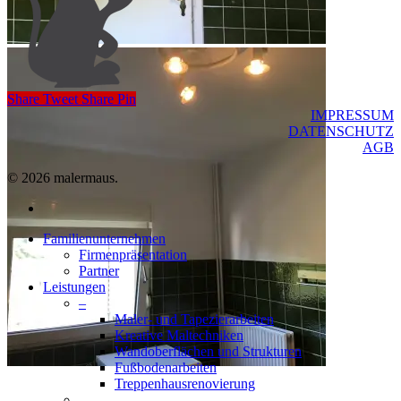
Share
Tweet
Share
Pin
IMPRESSUM
DATENSCHUTZ
AGB
© 2026 malermaus.
facebook
Close
Familienunternehmen
Menu
Firmenpräsentation
Partner
Leistungen
–
Maler- und Tapezierarbeiten
Kreative Maltechniken
Wandoberflächen und Strukturen
Fußbodenarbeiten
Treppenhausrenovierung
–