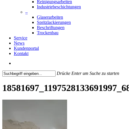
Reinigungsarbeiten
Industriebeschichtungen
–
Glaserarbeiten
Spritzlackierungen
Beschriftungen
Trockenbau
Service
News
Kundenportal
Kontakt
search
Drücke Enter um Suche zu starten
Close
Search
18581697_1197528133691997_6