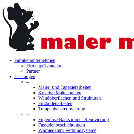
Skip
to
main
content
search
Menu
Familienunternehmen
Firmenpräsentation
Partner
Leistungen
–
Maler- und Tapezierarbeiten
Kreative Maltechniken
Wandoberflächen und Strukturen
Fußbodenarbeiten
Treppenhausrenovierung
–
Fugenlose Badezimmer-Renovierung
Fassadenbeschichtungen
Wärmedämm-Verbundsysteme