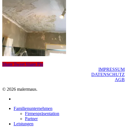
Share
Tweet
Share
Pin
IMPRESSUM
DATENSCHUTZ
AGB
© 2026 malermaus.
facebook
Close
Familienunternehmen
Menu
Firmenpräsentation
Partner
Leistungen