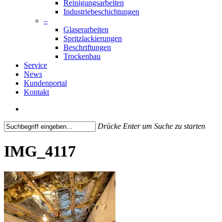
Reinigungsarbeiten
Industriebeschichtungen
–
Glaserarbeiten
Spritzlackierungen
Beschriftungen
Trockenbau
Service
News
Kundenportal
Kontakt
search
Drücke Enter um Suche zu starten
Close
Search
IMG_4117