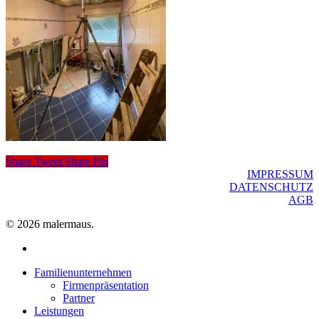
Share
Tweet
Share
Pin
IMPRESSUM
DATENSCHUTZ
AGB
© 2026 malermaus.
facebook
Close
Familienunternehmen
Menu
Firmenpräsentation
Partner
Leistungen