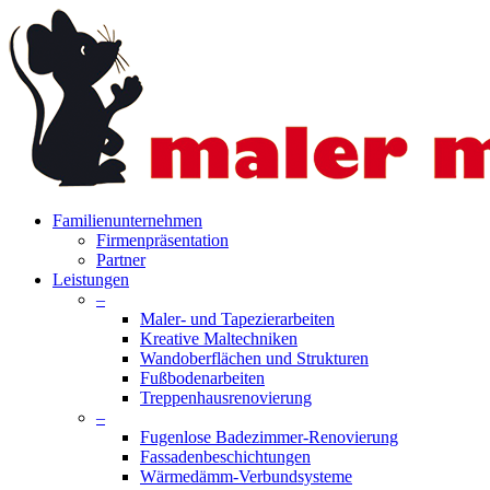
Skip
to
main
content
search
Menu
Familienunternehmen
Firmenpräsentation
Partner
Leistungen
–
Maler- und Tapezierarbeiten
Kreative Maltechniken
Wandoberflächen und Strukturen
Fußbodenarbeiten
Treppenhausrenovierung
–
Fugenlose Badezimmer-Renovierung
Fassadenbeschichtungen
Wärmedämm-Verbundsysteme