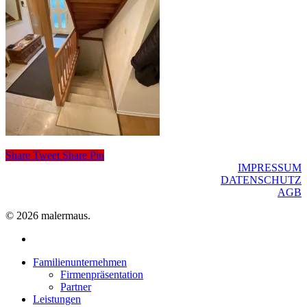
Share
Tweet
Share
Pin
IMPRESSUM
DATENSCHUTZ
AGB
© 2026 malermaus.
facebook
Close
Familienunternehmen
Menu
Firmenpräsentation
Partner
Leistungen