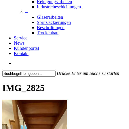
Reinigungsarbeiten
Industriebeschichtungen
–
Glaserarbeiten
Spritzlackierungen
Beschriftungen
Trockenbau
Service
News
Kundenportal
Kontakt
search
Drücke Enter um Suche zu starten
Close
Search
IMG_2825