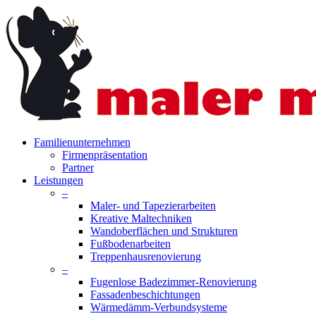
Skip
to
main
content
search
Menu
Familienunternehmen
Firmenpräsentation
Partner
Leistungen
–
Maler- und Tapezierarbeiten
Kreative Maltechniken
Wandoberflächen und Strukturen
Fußbodenarbeiten
Treppenhausrenovierung
–
Fugenlose Badezimmer-Renovierung
Fassadenbeschichtungen
Wärmedämm-Verbundsysteme