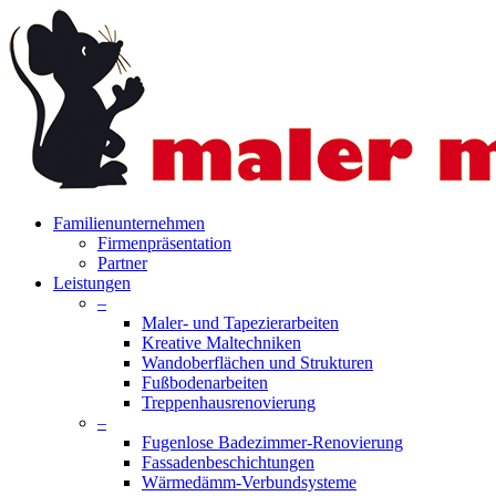
Skip
to
main
content
search
Menu
Familienunternehmen
Firmenpräsentation
Partner
Leistungen
–
Maler- und Tapezierarbeiten
Kreative Maltechniken
Wandoberflächen und Strukturen
Fußbodenarbeiten
Treppenhausrenovierung
–
Fugenlose Badezimmer-Renovierung
Fassadenbeschichtungen
Wärmedämm-Verbundsysteme