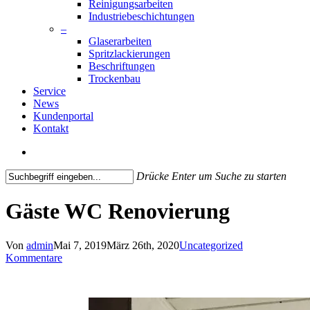
Reinigungsarbeiten
Industriebeschichtungen
–
Glaserarbeiten
Spritzlackierungen
Beschriftungen
Trockenbau
Service
News
Kundenportal
Kontakt
search
Drücke Enter um Suche zu starten
Close
Search
Gäste WC Renovierung
Von
admin
Mai 7, 2019
März 26th, 2020
Uncategorized
Kommentare