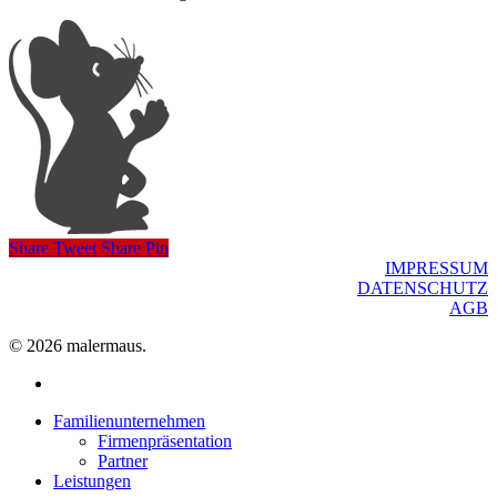
Share
Tweet
Share
Pin
IMPRESSUM
DATENSCHUTZ
AGB
© 2026 malermaus.
facebook
Close
Familienunternehmen
Menu
Firmenpräsentation
Partner
Leistungen