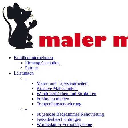
Skip
to
main
content
search
Menu
Familienunternehmen
Firmenpräsentation
Partner
Leistungen
–
Maler- und Tapezierarbeiten
Kreative Maltechniken
Wandoberflächen und Strukturen
Fußbodenarbeiten
Treppenhausrenovierung
–
Fugenlose Badezimmer-Renovierung
Fassadenbeschichtungen
Wärmedämm-Verbundsysteme