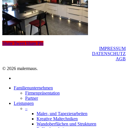
Share
Tweet
Share
Pin
IMPRESSUM
DATENSCHUTZ
AGB
© 2026 malermaus.
facebook
Close
Familienunternehmen
Menu
Firmenpräsentation
Partner
Leistungen
–
Maler- und Tapezierarbeiten
Kreative Maltechniken
Wandoberflächen und Strukturen