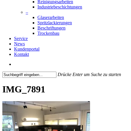
Reinigungsarbeiten
Industriebeschichtungen
–
Glaserarbeiten
Spritzlackierungen
Beschriftungen
Trockenbau
Service
News
Kundenportal
Kontakt
search
Drücke Enter um Suche zu starten
Close
Search
IMG_7891