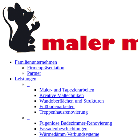
Skip
to
main
content
search
Menu
Familienunternehmen
Firmenpräsentation
Partner
Leistungen
–
Maler- und Tapezierarbeiten
Kreative Maltechniken
Wandoberflächen und Strukturen
Fußbodenarbeiten
Treppenhausrenovierung
–
Fugenlose Badezimmer-Renovierung
Fassadenbeschichtungen
Wärmedämm-Verbundsysteme