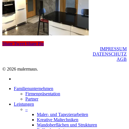
Share
Tweet
Share
Pin
IMPRESSUM
DATENSCHUTZ
AGB
© 2026 malermaus.
facebook
Close
Familienunternehmen
Menu
Firmenpräsentation
Partner
Leistungen
–
Maler- und Tapezierarbeiten
Kreative Maltechniken
Wandoberflächen und Strukturen