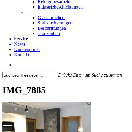
Reinigungsarbeiten
Industriebeschichtungen
–
Glaserarbeiten
Spritzlackierungen
Beschriftungen
Trockenbau
Service
News
Kundenportal
Kontakt
search
Drücke Enter um Suche zu starten
Close
Search
IMG_7885