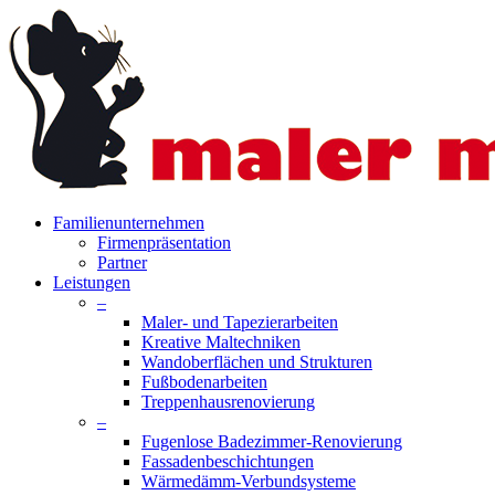
Skip
to
main
content
search
Menu
Familienunternehmen
Firmenpräsentation
Partner
Leistungen
–
Maler- und Tapezierarbeiten
Kreative Maltechniken
Wandoberflächen und Strukturen
Fußbodenarbeiten
Treppenhausrenovierung
–
Fugenlose Badezimmer-Renovierung
Fassadenbeschichtungen
Wärmedämm-Verbundsysteme