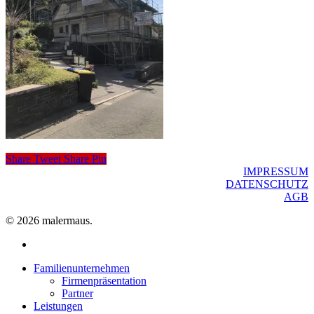
Share
Tweet
Share
Pin
IMPRESSUM
DATENSCHUTZ
AGB
© 2026 malermaus.
facebook
Close
Familienunternehmen
Menu
Firmenpräsentation
Partner
Leistungen