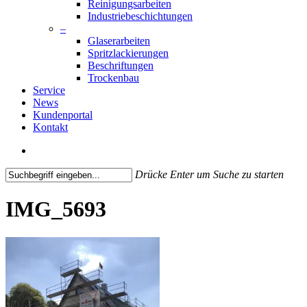
Reinigungsarbeiten
Industriebeschichtungen
–
Glaserarbeiten
Spritzlackierungen
Beschriftungen
Trockenbau
Service
News
Kundenportal
Kontakt
search
Drücke Enter um Suche zu starten
Close
Search
IMG_5693