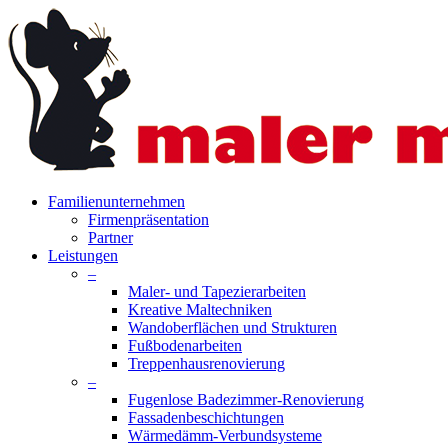
Skip
to
main
content
search
Menu
Familienunternehmen
Firmenpräsentation
Partner
Leistungen
–
Maler- und Tapezierarbeiten
Kreative Maltechniken
Wandoberflächen und Strukturen
Fußbodenarbeiten
Treppenhausrenovierung
–
Fugenlose Badezimmer-Renovierung
Fassadenbeschichtungen
Wärmedämm-Verbundsysteme