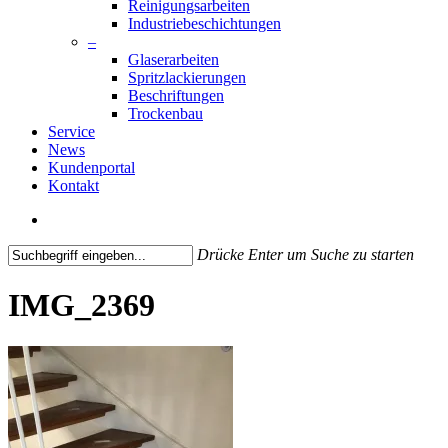
Reinigungsarbeiten
Industriebeschichtungen
–
Glaserarbeiten
Spritzlackierungen
Beschriftungen
Trockenbau
Service
News
Kundenportal
Kontakt
search
Drücke Enter um Suche zu starten
Close
Search
IMG_2369