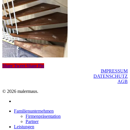
Share
Tweet
Share
Pin
IMPRESSUM
DATENSCHUTZ
AGB
© 2026 malermaus.
facebook
Close
Familienunternehmen
Menu
Firmenpräsentation
Partner
Leistungen