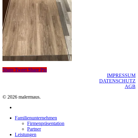
Share
Tweet
Share
Pin
IMPRESSUM
DATENSCHUTZ
AGB
© 2026 malermaus.
facebook
Close
Familienunternehmen
Menu
Firmenpräsentation
Partner
Leistungen