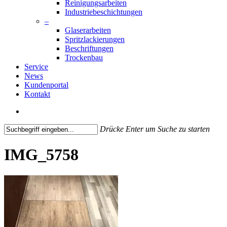
Reinigungsarbeiten
Industriebeschichtungen
–
Glaserarbeiten
Spritzlackierungen
Beschriftungen
Trockenbau
Service
News
Kundenportal
Kontakt
search
Drücke Enter um Suche zu starten
Close
Search
IMG_5758