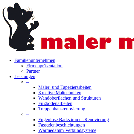
Skip
to
main
content
search
Menu
Familienunternehmen
Firmenpräsentation
Partner
Leistungen
–
Maler- und Tapezierarbeiten
Kreative Maltechniken
Wandoberflächen und Strukturen
Fußbodenarbeiten
Treppenhausrenovierung
–
Fugenlose Badezimmer-Renovierung
Fassadenbeschichtungen
Wärmedämm-Verbundsysteme