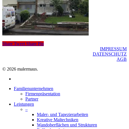
Share
Tweet
Share
Pin
IMPRESSUM
DATENSCHUTZ
AGB
© 2026 malermaus.
facebook
Close
Familienunternehmen
Menu
Firmenpräsentation
Partner
Leistungen
–
Maler- und Tapezierarbeiten
Kreative Maltechniken
Wandoberflächen und Strukturen