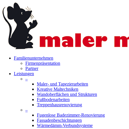
Skip
to
main
content
search
Menu
Familienunternehmen
Firmenpräsentation
Partner
Leistungen
–
Maler- und Tapezierarbeiten
Kreative Maltechniken
Wandoberflächen und Strukturen
Fußbodenarbeiten
Treppenhausrenovierung
–
Fugenlose Badezimmer-Renovierung
Fassadenbeschichtungen
Wärmedämm-Verbundsysteme