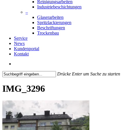
Reinigungsarbeiten
Industriebeschichtungen
–
Glaserarbeiten
Spritzlackierungen
Beschriftungen
Trockenbau
Service
News
Kundenportal
Kontakt
search
Drücke Enter um Suche zu starten
Close
Search
IMG_3296