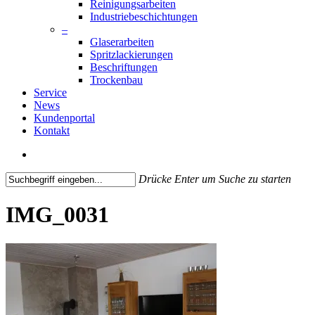
Reinigungsarbeiten
Industriebeschichtungen
–
Glaserarbeiten
Spritzlackierungen
Beschriftungen
Trockenbau
Service
News
Kundenportal
Kontakt
search
Drücke Enter um Suche zu starten
Close
Search
IMG_0031