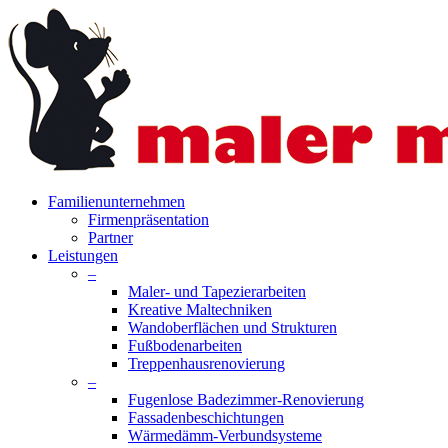
Skip
to
main
content
search
Menu
Familienunternehmen
Firmenpräsentation
Partner
Leistungen
–
Maler- und Tapezierarbeiten
Kreative Maltechniken
Wandoberflächen und Strukturen
Fußbodenarbeiten
Treppenhausrenovierung
–
Fugenlose Badezimmer-Renovierung
Fassadenbeschichtungen
Wärmedämm-Verbundsysteme