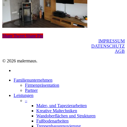
Share
Tweet
Share
Pin
IMPRESSUM
DATENSCHUTZ
AGB
© 2026 malermaus.
facebook
Close
Familienunternehmen
Menu
Firmenpräsentation
Partner
Leistungen
–
Maler- und Tapezierarbeiten
Kreative Maltechniken
Wandoberflächen und Strukturen
Fußbodenarbeiten
Treppenhausrenovierung