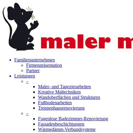
Skip
to
main
content
search
Menu
Familienunternehmen
Firmenpräsentation
Partner
Leistungen
–
Maler- und Tapezierarbeiten
Kreative Maltechniken
Wandoberflächen und Strukturen
Fußbodenarbeiten
Treppenhausrenovierung
–
Fugenlose Badezimmer-Renovierung
Fassadenbeschichtungen
Wärmedämm-Verbundsysteme