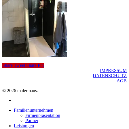
Share
Tweet
Share
Pin
IMPRESSUM
DATENSCHUTZ
AGB
© 2026 malermaus.
facebook
Close
Familienunternehmen
Menu
Firmenpräsentation
Partner
Leistungen