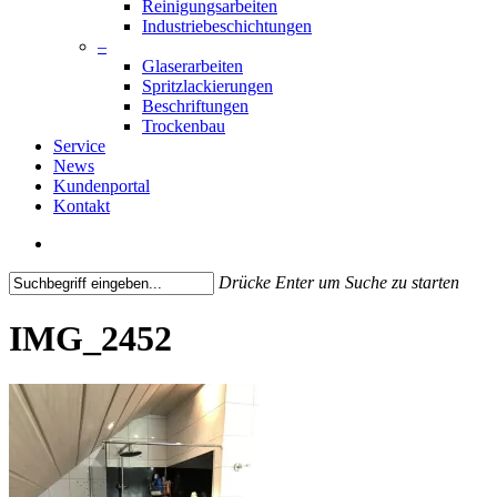
Reinigungsarbeiten
Industriebeschichtungen
–
Glaserarbeiten
Spritzlackierungen
Beschriftungen
Trockenbau
Service
News
Kundenportal
Kontakt
search
Drücke Enter um Suche zu starten
Close
Search
IMG_2452