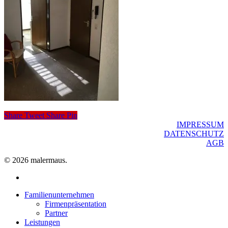
Share
Tweet
Share
Pin
IMPRESSUM
DATENSCHUTZ
AGB
© 2026 malermaus.
facebook
Close
Familienunternehmen
Menu
Firmenpräsentation
Partner
Leistungen