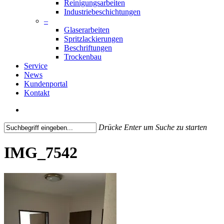
Reinigungsarbeiten
Industriebeschichtungen
–
Glaserarbeiten
Spritzlackierungen
Beschriftungen
Trockenbau
Service
News
Kundenportal
Kontakt
search
Drücke Enter um Suche zu starten
Close
Search
IMG_7542