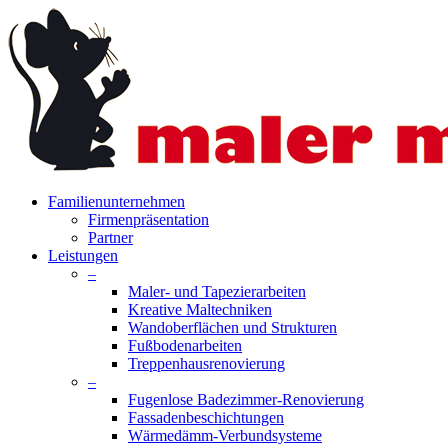
Skip
to
main
content
search
Menu
Familienunternehmen
Firmenpräsentation
Partner
Leistungen
–
Maler- und Tapezierarbeiten
Kreative Maltechniken
Wandoberflächen und Strukturen
Fußbodenarbeiten
Treppenhausrenovierung
–
Fugenlose Badezimmer-Renovierung
Fassadenbeschichtungen
Wärmedämm-Verbundsysteme