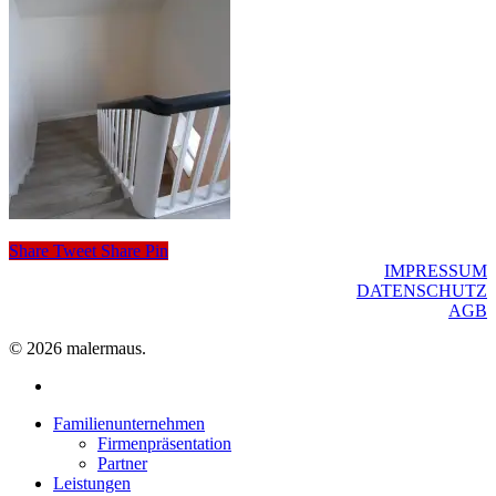
Share
Tweet
Share
Pin
IMPRESSUM
DATENSCHUTZ
AGB
© 2026 malermaus.
facebook
Close
Familienunternehmen
Menu
Firmenpräsentation
Partner
Leistungen