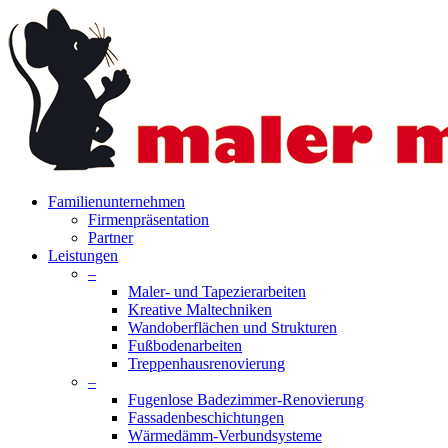
Skip
to
main
content
search
Menu
Familienunternehmen
Firmenpräsentation
Partner
Leistungen
–
Maler- und Tapezierarbeiten
Kreative Maltechniken
Wandoberflächen und Strukturen
Fußbodenarbeiten
Treppenhausrenovierung
–
Fugenlose Badezimmer-Renovierung
Fassadenbeschichtungen
Wärmedämm-Verbundsysteme