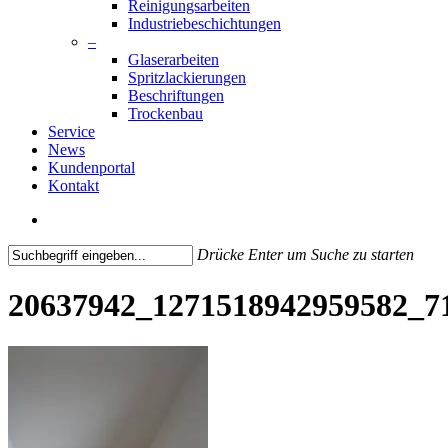
Reinigungsarbeiten
Industriebeschichtungen
–
Glaserarbeiten
Spritzlackierungen
Beschriftungen
Trockenbau
Service
News
Kundenportal
Kontakt
search
Drücke Enter um Suche zu starten
Close
Search
20637942_1271518942959582_7