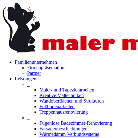
Skip
to
main
content
search
Menu
Familienunternehmen
Firmenpräsentation
Partner
Leistungen
–
Maler- und Tapezierarbeiten
Kreative Maltechniken
Wandoberflächen und Strukturen
Fußbodenarbeiten
Treppenhausrenovierung
–
Fugenlose Badezimmer-Renovierung
Fassadenbeschichtungen
Wärmedämm-Verbundsysteme