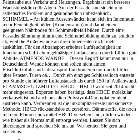
Feinstäube aus Verkehr und Heizungen. Ergebnis ist ein besseres
Wachstumsklima für Algen. Auf der Fassade sind sie ein rein
ästhetisches Problem und gesundheitlich unbedenklich.
SCHIMMEL – An kühlen Aussenwänden kann sich im Innenraum
mehr Feuchtigkeit bilden (Kondensation) und damit einen
geeigneten Nährboden für Schimmelbefall bilden. Durch eine
Fassadendämmung nimmt eine Schimmelbildung nicht zu, sondern
ab, weil die Außenwände an ihren Innenseiten nicht mehr
auskühlen. Für den Abtransport erhöhter Luftfeuchtigkeit im
Innenraum schafft ein regelmäßiger Luftaustausch durch Lüften gute
Abhilfe. ATMENDE WÄNDE – Diesen Begriff kennt man nur in
Deutschland. Wände können und sollen nicht atmen.
Frischluftzufuhr und -abtransport funktionieren nur durch Lüften
über Fenster, Türen oä… Durch ein einziges Schlüsselloch entsteht
pro Stunde ein höherer Luftaustausch als durch 150 m² Außenwand.
FLAMMSCHUTZMITTEL HBCD – HBCD wird seit 2014 nicht
mehr eingesetzt. Experten haben bestätigt, dass HBCD molekular
verkapselt ist und auch aus alten Polystyrol-Dämmplatten nicht
austreten kann. Verbrennen ist die unkomplizierteste und sicherste
Methode, HBCD rückstandslos zu zerstören. Dämmstoffe, die noch
mit dem Flammschutzmittel HBCD versehen sind, dürfen wieder
wie bisher als Normalmüll entsorgt werden. Lassen Sie sich
überzeugen und sprechen Sie uns an. Wir beraten Sie gern und
kostenlos.