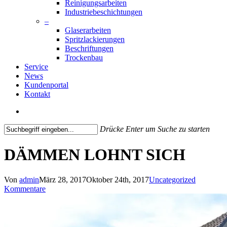
Reinigungsarbeiten
Industriebeschichtungen
–
Glaserarbeiten
Spritzlackierungen
Beschriftungen
Trockenbau
Service
News
Kundenportal
Kontakt
search
Drücke Enter um Suche zu starten
Close
Search
DÄMMEN LOHNT SICH
Von
admin
März 28, 2017
Oktober 24th, 2017
Uncategorized
Kommentare