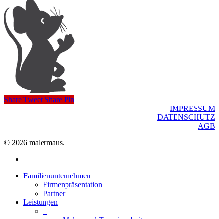
Share
Tweet
Share
Pin
IMPRESSUM
DATENSCHUTZ
AGB
© 2026 malermaus.
facebook
Close
Familienunternehmen
Menu
Firmenpräsentation
Partner
Leistungen
–