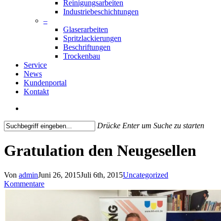
Reinigungsarbeiten
Industriebeschichtungen
–
Glaserarbeiten
Spritzlackierungen
Beschriftungen
Trockenbau
Service
News
Kundenportal
Kontakt
search
Drücke Enter um Suche zu starten
Close
Search
Gratulation den Neugesellen
Von
admin
Juni 26, 2015
Juli 6th, 2015
Uncategorized
Kommentare