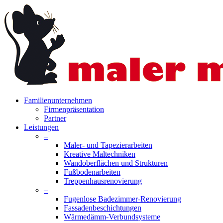
Skip
to
main
content
search
Menu
Familienunternehmen
Firmenpräsentation
Partner
Leistungen
–
Maler- und Tapezierarbeiten
Kreative Maltechniken
Wandoberflächen und Strukturen
Fußbodenarbeiten
Treppenhausrenovierung
–
Fugenlose Badezimmer-Renovierung
Fassadenbeschichtungen
Wärmedämm-Verbundsysteme