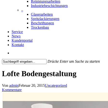
Reinigungsarbeiten
Industriebeschichtungen
–
Glaserarbeiten
Spritzlackierungen
Beschriftungen
Trockenbau
Service
News
Kundenportal
Kontakt
search
Drücke Enter um Suche zu starten
Close
Search
Lofte Bodengestaltung
Von
admin
Februar 20, 2015
Uncategorized
Kommentare