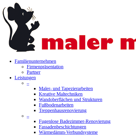
Skip
to
main
content
search
Menu
Familienunternehmen
Firmenpräsentation
Partner
Leistungen
–
Maler- und Tapezierarbeiten
Kreative Maltechniken
Wandoberflächen und Strukturen
Fußbodenarbeiten
Treppenhausrenovierung
–
Fugenlose Badezimmer-Renovierung
Fassadenbeschichtungen
Wärmedämm-Verbundsysteme