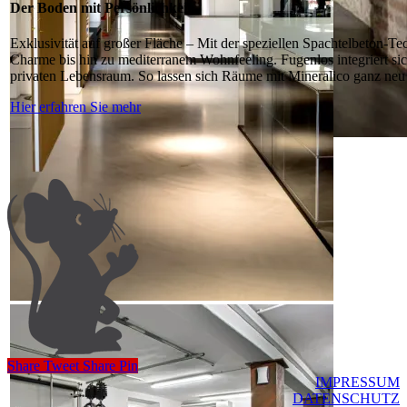
Der Boden mit Persönlichkeit.
Exklusivität auf großer Fläche – Mit der speziellen Spachtelbeton-
Charme bis hin zu mediterranem Wohnfeeling. Fugenlos integriert si
privaten Lebensraum. So lassen sich Räume mit Mineralico ganz neu 
Hier erfahren Sie mehr
Share
Tweet
Share
Pin
IMPRESSUM
DATENSCHUTZ