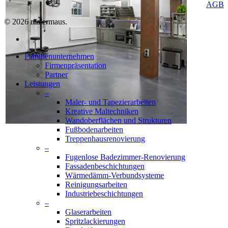
AGB
© 2026 malermaus.
facebook
Close
Familienunternehmen
Menu
Firmenpräsentation
Partner
Leistungen
–
Maler- und Tapezierarbeiten
Kreative Maltechniken
Wandoberflächen und Strukturen
Fußbodenarbeiten
Treppenhausrenovierung
–
Fugenlose Badezimmer-Renovierung
Fassadenbeschichtungen
Wärmedämm-Verbundsysteme
Reinigungsarbeiten
Industriebeschichtungen
–
Glaserarbeiten
Spritzlackierungen