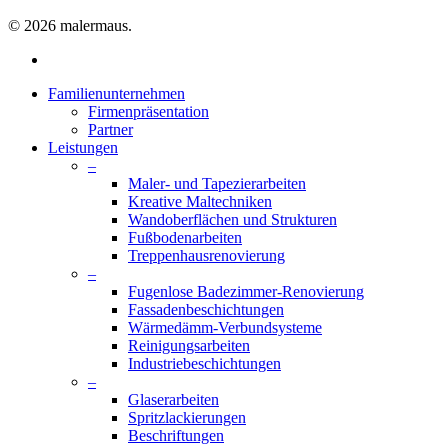
© 2026 malermaus.
facebook
Close
Familienunternehmen
Menu
Firmenpräsentation
Partner
Leistungen
–
Maler- und Tapezierarbeiten
Kreative Maltechniken
Wandoberflächen und Strukturen
Fußbodenarbeiten
Treppenhausrenovierung
–
Fugenlose Badezimmer-Renovierung
Fassadenbeschichtungen
Wärmedämm-Verbundsysteme
Reinigungsarbeiten
Industriebeschichtungen
–
Glaserarbeiten
Spritzlackierungen
Beschriftungen