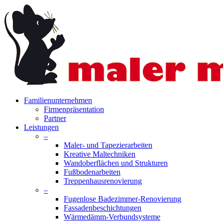
Skip
to
main
content
search
Menu
Familienunternehmen
Firmenpräsentation
Partner
Leistungen
–
Maler- und Tapezierarbeiten
Kreative Maltechniken
Wandoberflächen und Strukturen
Fußbodenarbeiten
Treppenhausrenovierung
–
Fugenlose Badezimmer-Renovierung
Fassadenbeschichtungen
Wärmedämm-Verbundsysteme