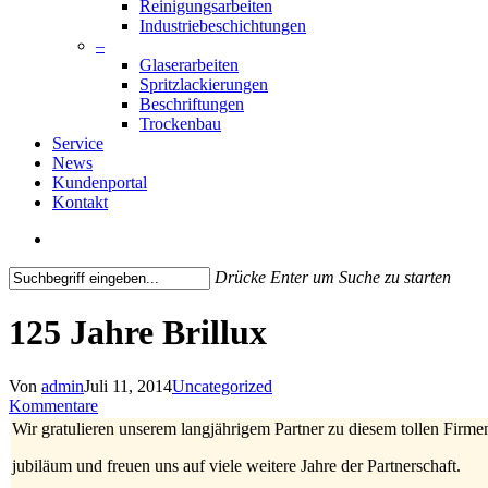
Reinigungsarbeiten
Industriebeschichtungen
–
Glaserarbeiten
Spritzlackierungen
Beschriftungen
Trockenbau
Service
News
Kundenportal
Kontakt
search
Drücke Enter um Suche zu starten
Close
Search
125 Jahre Brillux
Von
admin
Juli 11, 2014
Uncategorized
Kommentare
Wir gratulieren unserem langjährigem Partner zu diesem tollen Firme
jubiläum und freuen uns auf viele weitere Jahre der Partnerschaft.