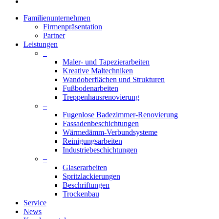
facebook
Close
Familienunternehmen
Menu
Firmenpräsentation
Partner
Leistungen
–
Maler- und Tapezierarbeiten
Kreative Maltechniken
Wandoberflächen und Strukturen
Fußbodenarbeiten
Treppenhausrenovierung
–
Fugenlose Badezimmer-Renovierung
Fassadenbeschichtungen
Wärmedämm-Verbundsysteme
Reinigungsarbeiten
Industriebeschichtungen
–
Glaserarbeiten
Spritzlackierungen
Beschriftungen
Trockenbau
Service
News