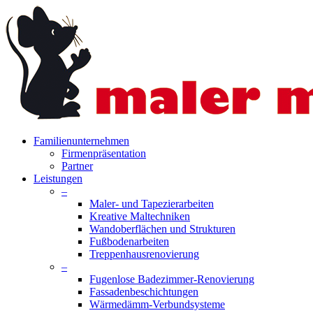
Skip
to
main
content
search
Menu
Familienunternehmen
Firmenpräsentation
Partner
Leistungen
–
Maler- und Tapezierarbeiten
Kreative Maltechniken
Wandoberflächen und Strukturen
Fußbodenarbeiten
Treppenhausrenovierung
–
Fugenlose Badezimmer-Renovierung
Fassadenbeschichtungen
Wärmedämm-Verbundsysteme