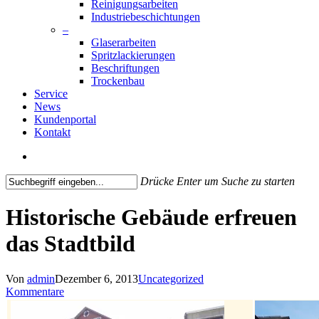
Reinigungsarbeiten
Industriebeschichtungen
–
Glaserarbeiten
Spritzlackierungen
Beschriftungen
Trockenbau
Service
News
Kundenportal
Kontakt
search
Drücke Enter um Suche zu starten
Close
Search
Historische Gebäude erfreuen
das Stadtbild
Von
admin
Dezember 6, 2013
Uncategorized
Kommentare