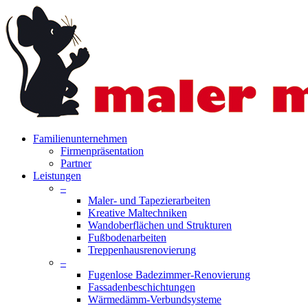
Skip
to
main
content
search
Menu
Familienunternehmen
Firmenpräsentation
Partner
Leistungen
–
Maler- und Tapezierarbeiten
Kreative Maltechniken
Wandoberflächen und Strukturen
Fußbodenarbeiten
Treppenhausrenovierung
–
Fugenlose Badezimmer-Renovierung
Fassadenbeschichtungen
Wärmedämm-Verbundsysteme