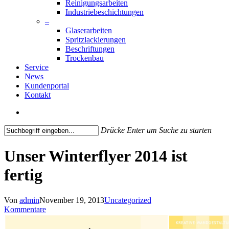
Reinigungsarbeiten
Industriebeschichtungen
–
Glaserarbeiten
Spritzlackierungen
Beschriftungen
Trockenbau
Service
News
Kundenportal
Kontakt
search
Drücke Enter um Suche zu starten
Close
Search
Unser Winterflyer 2014 ist
fertig
Von
admin
November 19, 2013
Uncategorized
Kommentare