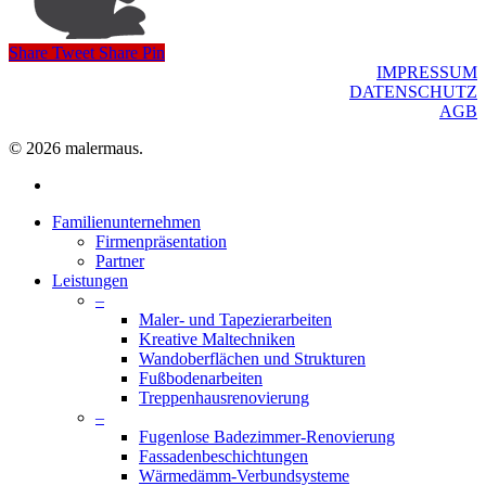
Share
Tweet
Share
Pin
IMPRESSUM
DATENSCHUTZ
AGB
© 2026 malermaus.
facebook
Close
Familienunternehmen
Menu
Firmenpräsentation
Partner
Leistungen
–
Maler- und Tapezierarbeiten
Kreative Maltechniken
Wandoberflächen und Strukturen
Fußbodenarbeiten
Treppenhausrenovierung
–
Fugenlose Badezimmer-Renovierung
Fassadenbeschichtungen
Wärmedämm-Verbundsysteme