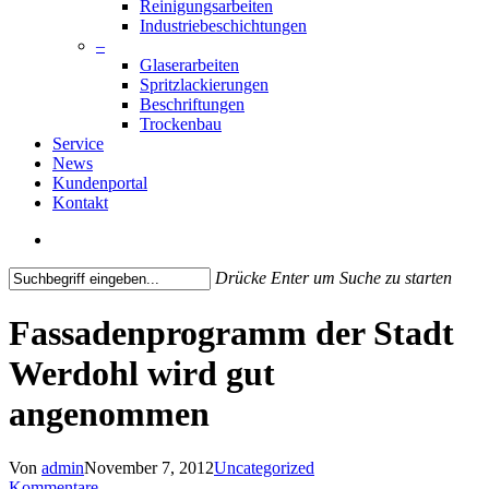
Reinigungsarbeiten
Industriebeschichtungen
–
Glaserarbeiten
Spritzlackierungen
Beschriftungen
Trockenbau
Service
News
Kundenportal
Kontakt
search
Drücke Enter um Suche zu starten
Close
Search
Fassadenprogramm der Stadt
Werdohl wird gut
angenommen
Von
admin
November 7, 2012
Uncategorized
Kommentare