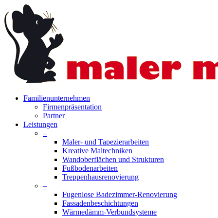
Skip
to
main
content
search
Menu
Familienunternehmen
Firmenpräsentation
Partner
Leistungen
–
Maler- und Tapezierarbeiten
Kreative Maltechniken
Wandoberflächen und Strukturen
Fußbodenarbeiten
Treppenhausrenovierung
–
Fugenlose Badezimmer-Renovierung
Fassadenbeschichtungen
Wärmedämm-Verbundsysteme