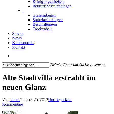
Reinigungsarbeiten
Industriebeschichtungen
–
Glaserarbeiten
Spritzlackierungen
Beschriftungen
Trockenbau
Service
News
Kundenportal
Kontakt
search
Drücke Enter um Suche zu starten
Close
Search
Alte Stadtvilla erstrahlt im
neuen Glanz
Von
admin
Oktober 25, 2012
Uncategorized
Kommentare