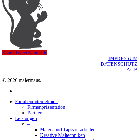
Share
Tweet
Share
Pin
IMPRESSUM
DATENSCHUTZ
AGB
© 2026 malermaus.
facebook
Close
Familienunternehmen
Menu
Firmenpräsentation
Partner
Leistungen
–
Maler- und Tapezierarbeiten
Kreative Maltechniken