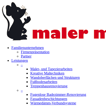
Skip
to
main
content
search
Menu
Familienunternehmen
Firmenpräsentation
Partner
Leistungen
–
Maler- und Tapezierarbeiten
Kreative Maltechniken
Wandoberflächen und Strukturen
Fußbodenarbeiten
Treppenhausrenovierung
–
Fugenlose Badezimmer-Renovierung
Fassadenbeschichtungen
Wärmedämm-Verbundsysteme