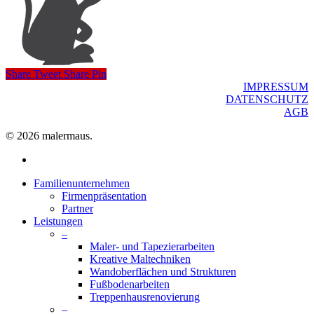
Share
Tweet
Share
Pin
IMPRESSUM
DATENSCHUTZ
AGB
© 2026 malermaus.
facebook
Close
Familienunternehmen
Menu
Firmenpräsentation
Partner
Leistungen
–
Maler- und Tapezierarbeiten
Kreative Maltechniken
Wandoberflächen und Strukturen
Fußbodenarbeiten
Treppenhausrenovierung
–