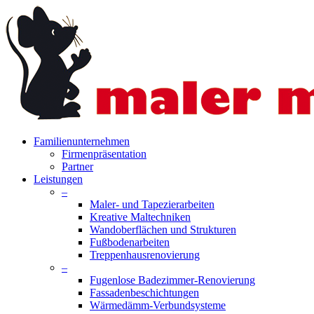
Skip
to
main
content
search
Menu
Familienunternehmen
Firmenpräsentation
Partner
Leistungen
–
Maler- und Tapezierarbeiten
Kreative Maltechniken
Wandoberflächen und Strukturen
Fußbodenarbeiten
Treppenhausrenovierung
–
Fugenlose Badezimmer-Renovierung
Fassadenbeschichtungen
Wärmedämm-Verbundsysteme