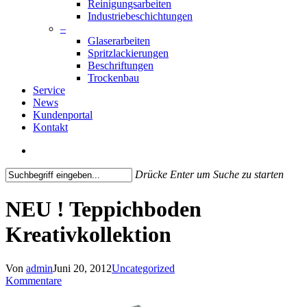
Reinigungsarbeiten
Industriebeschichtungen
–
Glaserarbeiten
Spritzlackierungen
Beschriftungen
Trockenbau
Service
News
Kundenportal
Kontakt
search
Drücke Enter um Suche zu starten
Close
Search
NEU ! Teppichboden
Kreativkollektion
Von
admin
Juni 20, 2012
Uncategorized
Kommentare