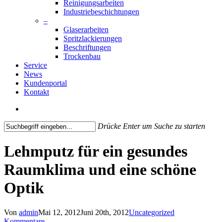
Reinigungsarbeiten
Industriebeschichtungen
–
Glaserarbeiten
Spritzlackierungen
Beschriftungen
Trockenbau
Service
News
Kundenportal
Kontakt
search
Drücke Enter um Suche zu starten
Close
Search
Lehmputz für ein gesundes
Raumklima und eine schöne
Optik
Von
admin
Mai 12, 2012
Juni 20th, 2012
Uncategorized
Kommentare