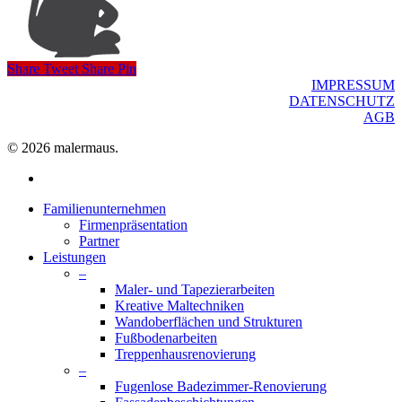
Share
Tweet
Share
Pin
IMPRESSUM
DATENSCHUTZ
AGB
© 2026 malermaus.
facebook
Close
Familienunternehmen
Menu
Firmenpräsentation
Partner
Leistungen
–
Maler- und Tapezierarbeiten
Kreative Maltechniken
Wandoberflächen und Strukturen
Fußbodenarbeiten
Treppenhausrenovierung
–
Fugenlose Badezimmer-Renovierung