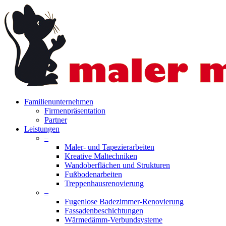
Skip
to
main
content
search
Menu
Familienunternehmen
Firmenpräsentation
Partner
Leistungen
–
Maler- und Tapezierarbeiten
Kreative Maltechniken
Wandoberflächen und Strukturen
Fußbodenarbeiten
Treppenhausrenovierung
–
Fugenlose Badezimmer-Renovierung
Fassadenbeschichtungen
Wärmedämm-Verbundsysteme