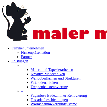
Skip
to
main
content
search
Menu
Familienunternehmen
Firmenpräsentation
Partner
Leistungen
–
Maler- und Tapezierarbeiten
Kreative Maltechniken
Wandoberflächen und Strukturen
Fußbodenarbeiten
Treppenhausrenovierung
–
Fugenlose Badezimmer-Renovierung
Fassadenbeschichtungen
Wärmedämm-Verbundsysteme