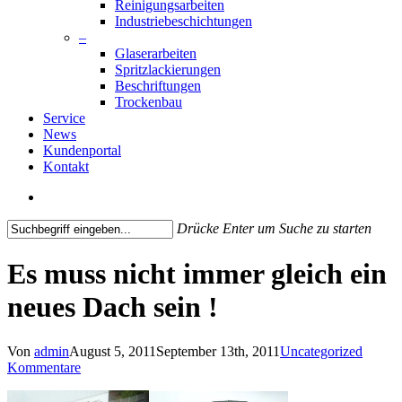
Reinigungsarbeiten
Industriebeschichtungen
–
Glaserarbeiten
Spritzlackierungen
Beschriftungen
Trockenbau
Service
News
Kundenportal
Kontakt
search
Drücke Enter um Suche zu starten
Close
Search
Es muss nicht immer gleich ein
neues Dach sein !
Von
admin
August 5, 2011
September 13th, 2011
Uncategorized
Kommentare