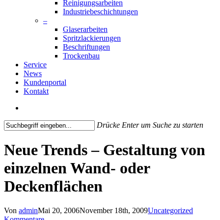
Reinigungsarbeiten
Industriebeschichtungen
–
Glaserarbeiten
Spritzlackierungen
Beschriftungen
Trockenbau
Service
News
Kundenportal
Kontakt
search
Drücke Enter um Suche zu starten
Close
Search
Neue Trends – Gestaltung von
einzelnen Wand- oder
Deckenflächen
Von
admin
Mai 20, 2006
November 18th, 2009
Uncategorized
Kommentare