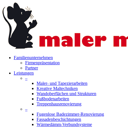
Skip
to
main
content
search
Menu
Familienunternehmen
Firmenpräsentation
Partner
Leistungen
–
Maler- und Tapezierarbeiten
Kreative Maltechniken
Wandoberflächen und Strukturen
Fußbodenarbeiten
Treppenhausrenovierung
–
Fugenlose Badezimmer-Renovierung
Fassadenbeschichtungen
Wärmedämm-Verbundsysteme