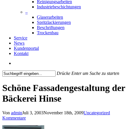
Reinigungsarbeiten
Industriebeschichtungen
–
Glaserarbeiten
Spritzlackierungen
Beschriftungen
Trockenbau
Service
News
Kundenportal
Kontakt
search
Drücke Enter um Suche zu starten
Close
Search
Schöne Fassadengestaltung der
Bäckerei Hinse
Von
admin
Juli 3, 2003
November 18th, 2009
Uncategorized
Kommentare