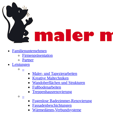
Skip
to
main
content
search
Menu
Familienunternehmen
Firmenpräsentation
Partner
Leistungen
–
Maler- und Tapezierarbeiten
Kreative Maltechniken
Wandoberflächen und Strukturen
Fußbodenarbeiten
Treppenhausrenovierung
–
Fugenlose Badezimmer-Renovierung
Fassadenbeschichtungen
Wärmedämm-Verbundsysteme