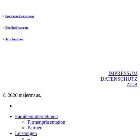
>
Spritzlackierungen
>
Beschriftungen
>
Trockenbau
IMPRESSUM
DATENSCHUTZ
AGB
© 2026 malermaus.
facebook
Close
Familienunternehmen
Menu
Firmenpräsentation
Partner
Leistungen
–