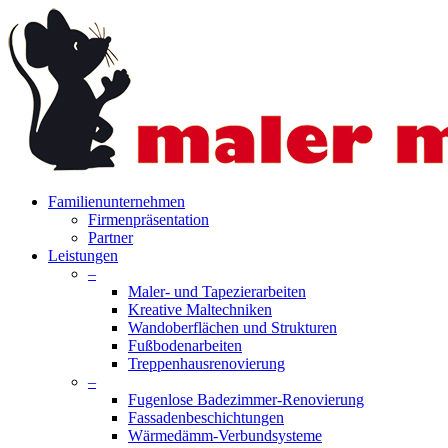
Skip
to
main
content
search
Menu
Familienunternehmen
Firmenpräsentation
Partner
Leistungen
–
Maler- und Tapezierarbeiten
Kreative Maltechniken
Wandoberflächen und Strukturen
Fußbodenarbeiten
Treppenhausrenovierung
–
Fugenlose Badezimmer-Renovierung
Fassadenbeschichtungen
Wärmedämm-Verbundsysteme