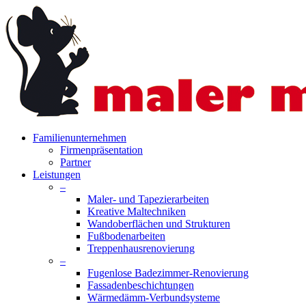
Skip
to
main
content
search
Menu
Familienunternehmen
Firmenpräsentation
Partner
Leistungen
–
Maler- und Tapezierarbeiten
Kreative Maltechniken
Wandoberflächen und Strukturen
Fußbodenarbeiten
Treppenhausrenovierung
–
Fugenlose Badezimmer-Renovierung
Fassadenbeschichtungen
Wärmedämm-Verbundsysteme