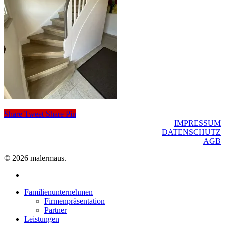
Share
Tweet
Share
Pin
IMPRESSUM
DATENSCHUTZ
AGB
© 2026 malermaus.
facebook
Close
Familienunternehmen
Menu
Firmenpräsentation
Partner
Leistungen