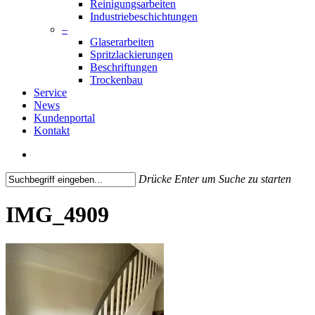
Reinigungsarbeiten
Industriebeschichtungen
–
Glaserarbeiten
Spritzlackierungen
Beschriftungen
Trockenbau
Service
News
Kundenportal
Kontakt
search
Drücke Enter um Suche zu starten
Close
Search
IMG_4909