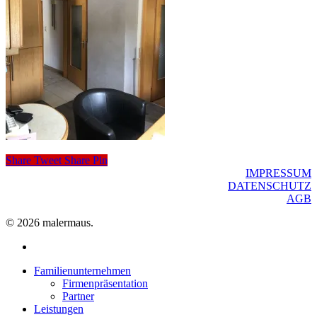
Share
Tweet
Share
Pin
IMPRESSUM
DATENSCHUTZ
AGB
© 2026 malermaus.
facebook
Close
Familienunternehmen
Menu
Firmenpräsentation
Partner
Leistungen