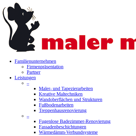
Skip
to
main
content
search
Menu
Familienunternehmen
Firmenpräsentation
Partner
Leistungen
–
Maler- und Tapezierarbeiten
Kreative Maltechniken
Wandoberflächen und Strukturen
Fußbodenarbeiten
Treppenhausrenovierung
–
Fugenlose Badezimmer-Renovierung
Fassadenbeschichtungen
Wärmedämm-Verbundsysteme