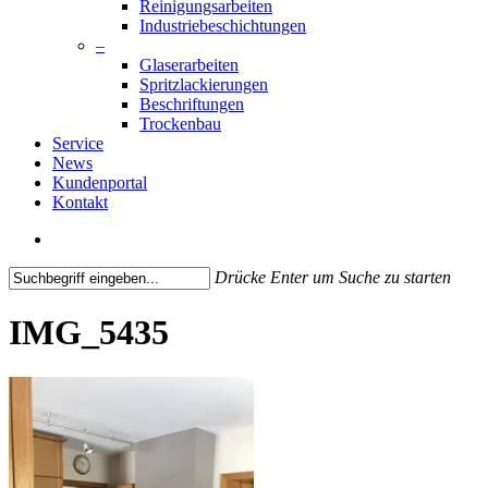
Reinigungsarbeiten
Industriebeschichtungen
–
Glaserarbeiten
Spritzlackierungen
Beschriftungen
Trockenbau
Service
News
Kundenportal
Kontakt
search
Drücke Enter um Suche zu starten
Close
Search
IMG_5435