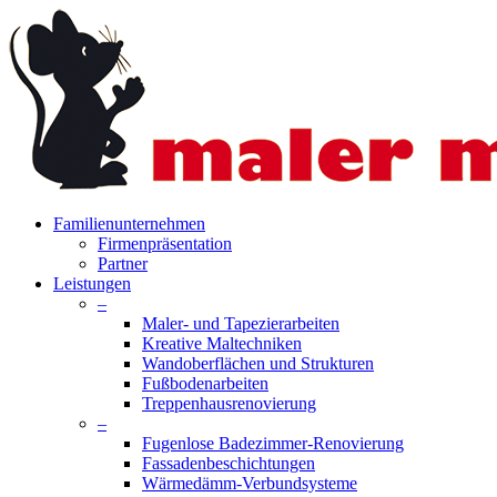
Skip
to
main
content
search
Menu
Familienunternehmen
Firmenpräsentation
Partner
Leistungen
–
Maler- und Tapezierarbeiten
Kreative Maltechniken
Wandoberflächen und Strukturen
Fußbodenarbeiten
Treppenhausrenovierung
–
Fugenlose Badezimmer-Renovierung
Fassadenbeschichtungen
Wärmedämm-Verbundsysteme