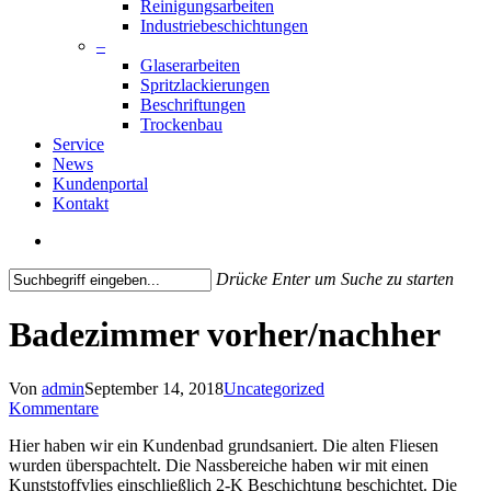
Reinigungsarbeiten
Industriebeschichtungen
–
Glaserarbeiten
Spritzlackierungen
Beschriftungen
Trockenbau
Service
News
Kundenportal
Kontakt
search
Drücke Enter um Suche zu starten
Close
Search
Badezimmer vorher/nachher
Von
admin
September 14, 2018
Uncategorized
Kommentare
Hier haben wir ein Kundenbad grundsaniert. Die alten Fliesen
wurden überspachtelt. Die Nassbereiche haben wir mit einen
Kunststoffvlies einschließlich 2-K Beschichtung beschichtet. Die