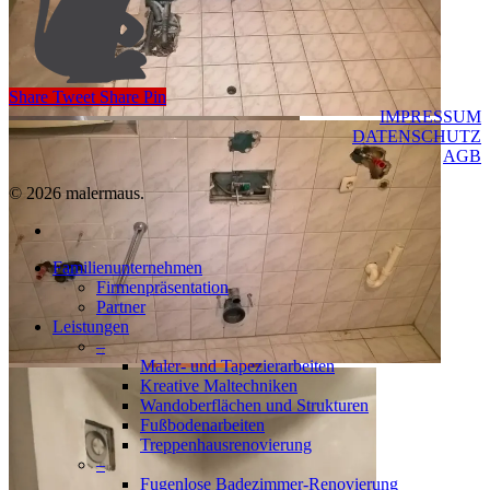
Share
Tweet
Share
Pin
IMPRESSUM
DATENSCHUTZ
AGB
© 2026 malermaus.
facebook
Close
Familienunternehmen
Menu
Firmenpräsentation
Partner
Leistungen
–
Maler- und Tapezierarbeiten
Kreative Maltechniken
Wandoberflächen und Strukturen
Fußbodenarbeiten
Treppenhausrenovierung
–
Fugenlose Badezimmer-Renovierung