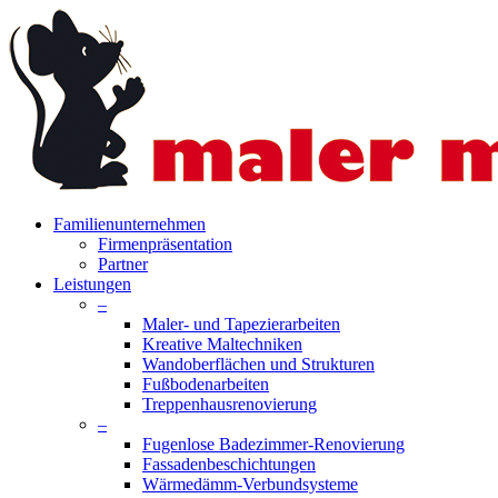
Skip
to
main
content
search
Menu
Familienunternehmen
Firmenpräsentation
Partner
Leistungen
–
Maler- und Tapezierarbeiten
Kreative Maltechniken
Wandoberflächen und Strukturen
Fußbodenarbeiten
Treppenhausrenovierung
–
Fugenlose Badezimmer-Renovierung
Fassadenbeschichtungen
Wärmedämm-Verbundsysteme