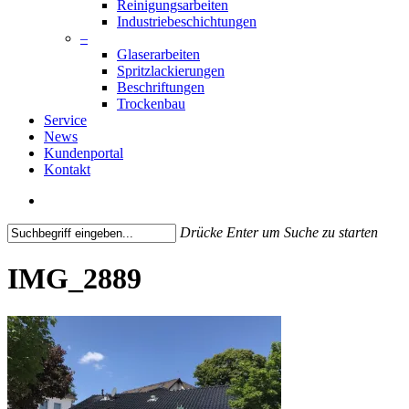
Reinigungsarbeiten
Industriebeschichtungen
–
Glaserarbeiten
Spritzlackierungen
Beschriftungen
Trockenbau
Service
News
Kundenportal
Kontakt
search
Drücke Enter um Suche zu starten
Close
Search
IMG_2889