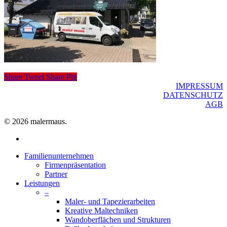
Share
Tweet
Share
Pin
IMPRESSUM
DATENSCHUTZ
AGB
© 2026 malermaus.
facebook
Close
Familienunternehmen
Menu
Firmenpräsentation
Partner
Leistungen
–
Maler- und Tapezierarbeiten
Kreative Maltechniken
Wandoberflächen und Strukturen