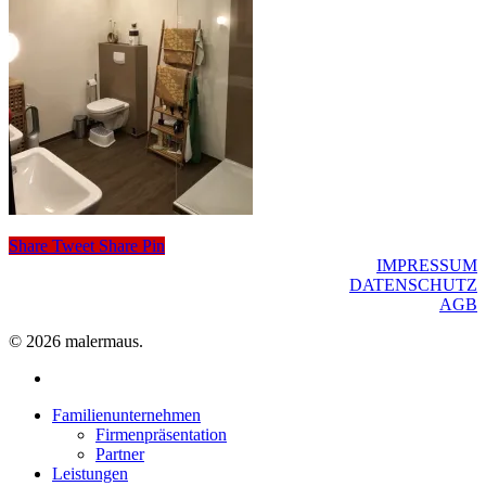
Share
Tweet
Share
Pin
IMPRESSUM
DATENSCHUTZ
AGB
© 2026 malermaus.
facebook
Close
Familienunternehmen
Menu
Firmenpräsentation
Partner
Leistungen