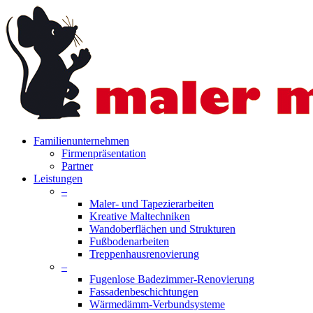
Skip
to
main
content
search
Menu
Familienunternehmen
Firmenpräsentation
Partner
Leistungen
–
Maler- und Tapezierarbeiten
Kreative Maltechniken
Wandoberflächen und Strukturen
Fußbodenarbeiten
Treppenhausrenovierung
–
Fugenlose Badezimmer-Renovierung
Fassadenbeschichtungen
Wärmedämm-Verbundsysteme