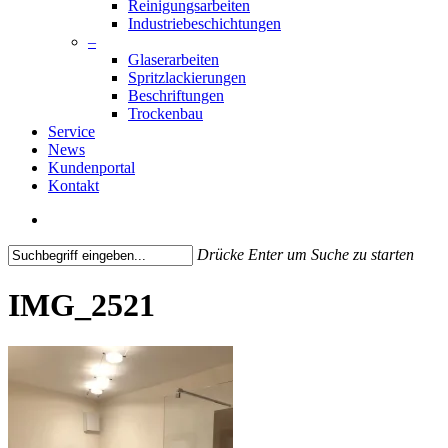
Reinigungsarbeiten
Industriebeschichtungen
–
Glaserarbeiten
Spritzlackierungen
Beschriftungen
Trockenbau
Service
News
Kundenportal
Kontakt
search
Drücke Enter um Suche zu starten
Close
Search
IMG_2521