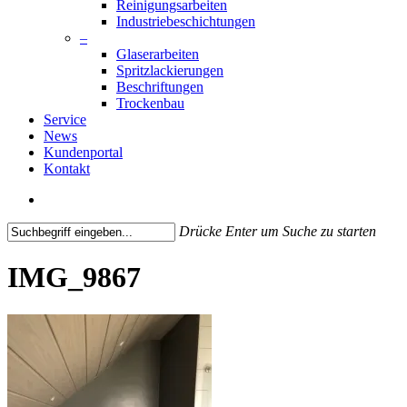
Reinigungsarbeiten
Industriebeschichtungen
–
Glaserarbeiten
Spritzlackierungen
Beschriftungen
Trockenbau
Service
News
Kundenportal
Kontakt
search
Drücke Enter um Suche zu starten
Close
Search
IMG_9867