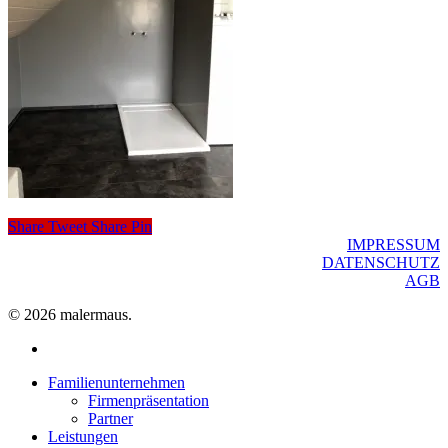
Share
Tweet
Share
Pin
IMPRESSUM
DATENSCHUTZ
AGB
© 2026 malermaus.
facebook
Close
Familienunternehmen
Menu
Firmenpräsentation
Partner
Leistungen