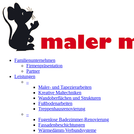
Skip
to
main
content
search
Menu
Familienunternehmen
Firmenpräsentation
Partner
Leistungen
–
Maler- und Tapezierarbeiten
Kreative Maltechniken
Wandoberflächen und Strukturen
Fußbodenarbeiten
Treppenhausrenovierung
–
Fugenlose Badezimmer-Renovierung
Fassadenbeschichtungen
Wärmedämm-Verbundsysteme