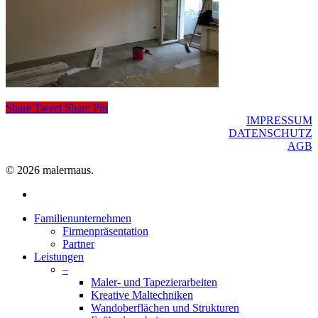
Share
Tweet
Share
Pin
IMPRESSUM
DATENSCHUTZ
AGB
© 2026 malermaus.
facebook
Close
Familienunternehmen
Menu
Firmenpräsentation
Partner
Leistungen
–
Maler- und Tapezierarbeiten
Kreative Maltechniken
Wandoberflächen und Strukturen