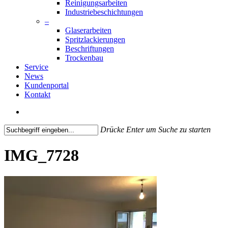
Reinigungsarbeiten
Industriebeschichtungen
–
Glaserarbeiten
Spritzlackierungen
Beschriftungen
Trockenbau
Service
News
Kundenportal
Kontakt
search
Drücke Enter um Suche zu starten
Close
Search
IMG_7728