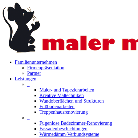
Skip
to
main
content
search
Menu
Familienunternehmen
Firmenpräsentation
Partner
Leistungen
–
Maler- und Tapezierarbeiten
Kreative Maltechniken
Wandoberflächen und Strukturen
Fußbodenarbeiten
Treppenhausrenovierung
–
Fugenlose Badezimmer-Renovierung
Fassadenbeschichtungen
Wärmedämm-Verbundsysteme