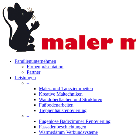
Skip
to
main
content
search
Menu
Familienunternehmen
Firmenpräsentation
Partner
Leistungen
–
Maler- und Tapezierarbeiten
Kreative Maltechniken
Wandoberflächen und Strukturen
Fußbodenarbeiten
Treppenhausrenovierung
–
Fugenlose Badezimmer-Renovierung
Fassadenbeschichtungen
Wärmedämm-Verbundsysteme