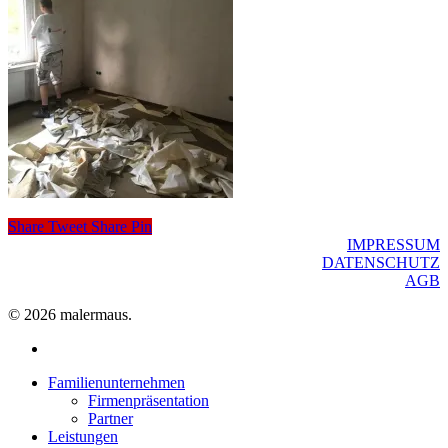
Share
Tweet
Share
Pin
IMPRESSUM
DATENSCHUTZ
AGB
© 2026 malermaus.
facebook
Close
Familienunternehmen
Menu
Firmenpräsentation
Partner
Leistungen