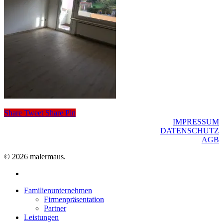
Share
Tweet
Share
Pin
IMPRESSUM
DATENSCHUTZ
AGB
© 2026 malermaus.
facebook
Close
Familienunternehmen
Menu
Firmenpräsentation
Partner
Leistungen