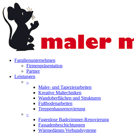
Skip
to
main
content
search
Menu
Familienunternehmen
Firmenpräsentation
Partner
Leistungen
–
Maler- und Tapezierarbeiten
Kreative Maltechniken
Wandoberflächen und Strukturen
Fußbodenarbeiten
Treppenhausrenovierung
–
Fugenlose Badezimmer-Renovierung
Fassadenbeschichtungen
Wärmedämm-Verbundsysteme