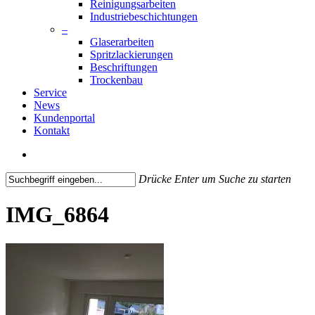
Reinigungsarbeiten
Industriebeschichtungen
–
Glaserarbeiten
Spritzlackierungen
Beschriftungen
Trockenbau
Service
News
Kundenportal
Kontakt
search
Drücke Enter um Suche zu starten
Close
Search
IMG_6864