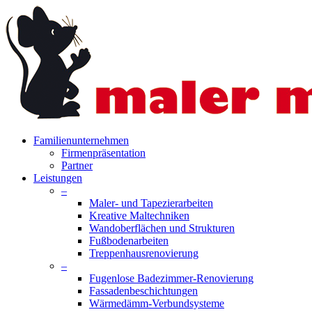
Skip
to
main
content
search
Menu
Familienunternehmen
Firmenpräsentation
Partner
Leistungen
–
Maler- und Tapezierarbeiten
Kreative Maltechniken
Wandoberflächen und Strukturen
Fußbodenarbeiten
Treppenhausrenovierung
–
Fugenlose Badezimmer-Renovierung
Fassadenbeschichtungen
Wärmedämm-Verbundsysteme