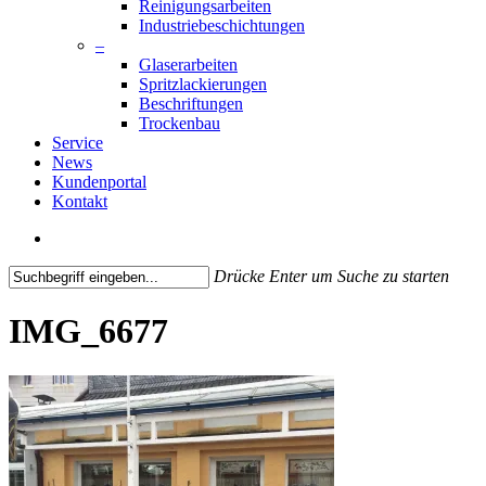
Reinigungsarbeiten
Industriebeschichtungen
–
Glaserarbeiten
Spritzlackierungen
Beschriftungen
Trockenbau
Service
News
Kundenportal
Kontakt
search
Drücke Enter um Suche zu starten
Close
Search
IMG_6677