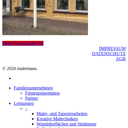
Share
Tweet
Share
Pin
IMPRESSUM
DATENSCHUTZ
AGB
© 2026 malermaus.
facebook
Close
Familienunternehmen
Menu
Firmenpräsentation
Partner
Leistungen
–
Maler- und Tapezierarbeiten
Kreative Maltechniken
Wandoberflächen und Strukturen