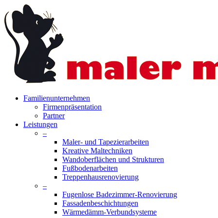
Skip
to
main
content
search
Menu
Familienunternehmen
Firmenpräsentation
Partner
Leistungen
–
Maler- und Tapezierarbeiten
Kreative Maltechniken
Wandoberflächen und Strukturen
Fußbodenarbeiten
Treppenhausrenovierung
–
Fugenlose Badezimmer-Renovierung
Fassadenbeschichtungen
Wärmedämm-Verbundsysteme