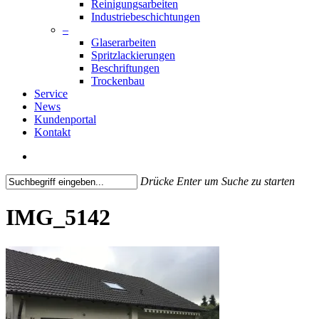
Reinigungsarbeiten
Industriebeschichtungen
–
Glaserarbeiten
Spritzlackierungen
Beschriftungen
Trockenbau
Service
News
Kundenportal
Kontakt
search
Drücke Enter um Suche zu starten
Close
Search
IMG_5142