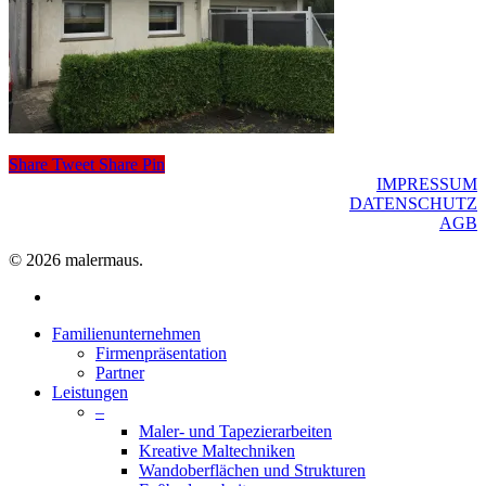
Share
Tweet
Share
Pin
IMPRESSUM
DATENSCHUTZ
AGB
© 2026 malermaus.
facebook
Close
Familienunternehmen
Menu
Firmenpräsentation
Partner
Leistungen
–
Maler- und Tapezierarbeiten
Kreative Maltechniken
Wandoberflächen und Strukturen