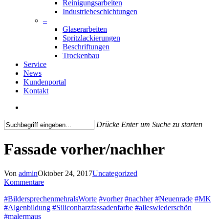
Reinigungsarbeiten
Industriebeschichtungen
–
Glaserarbeiten
Spritzlackierungen
Beschriftungen
Trockenbau
Service
News
Kundenportal
Kontakt
search
Drücke Enter um Suche zu starten
Close
Search
Fassade vorher/nachher
Von
admin
Oktober 24, 2017
Uncategorized
Kommentare
#
BildersprechenmehralsWorte
#
vorher
#
nachher
#
Neuenrade
#
MK
#
Algenbildung
#
Siliconharzfassadenfarbe
#
alleswiederschön
#
malermaus