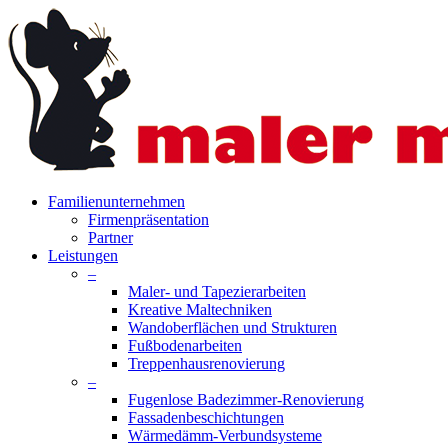
Skip
to
main
content
search
Menu
Familienunternehmen
Firmenpräsentation
Partner
Leistungen
–
Maler- und Tapezierarbeiten
Kreative Maltechniken
Wandoberflächen und Strukturen
Fußbodenarbeiten
Treppenhausrenovierung
–
Fugenlose Badezimmer-Renovierung
Fassadenbeschichtungen
Wärmedämm-Verbundsysteme