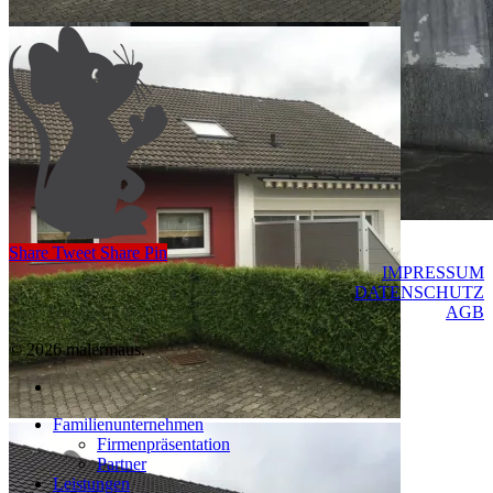
Share
Tweet
Share
Pin
IMPRESSUM
DATENSCHUTZ
AGB
© 2026 malermaus.
facebook
Close
Familienunternehmen
Menu
Firmenpräsentation
Partner
Leistungen