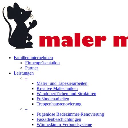
Skip
to
main
content
search
Menu
Familienunternehmen
Firmenpräsentation
Partner
Leistungen
–
Maler- und Tapezierarbeiten
Kreative Maltechniken
Wandoberflächen und Strukturen
Fußbodenarbeiten
Treppenhausrenovierung
–
Fugenlose Badezimmer-Renovierung
Fassadenbeschichtungen
Wärmedämm-Verbundsysteme