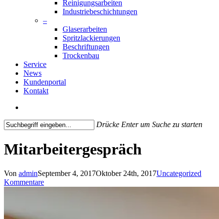
Reinigungsarbeiten
Industriebeschichtungen
–
Glaserarbeiten
Spritzlackierungen
Beschriftungen
Trockenbau
Service
News
Kundenportal
Kontakt
search
Drücke Enter um Suche zu starten
Close
Search
Mitarbeitergespräch
Von
admin
September 4, 2017
Oktober 24th, 2017
Uncategorized
Kommentare