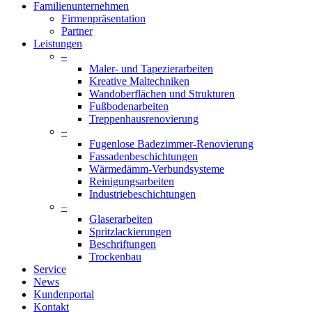
Close
Familienunternehmen
Menu
Firmenpräsentation
Partner
Leistungen
–
Maler- und Tapezierarbeiten
Kreative Maltechniken
Wandoberflächen und Strukturen
Fußbodenarbeiten
Treppenhausrenovierung
–
Fugenlose Badezimmer-Renovierung
Fassadenbeschichtungen
Wärmedämm-Verbundsysteme
Reinigungsarbeiten
Industriebeschichtungen
–
Glaserarbeiten
Spritzlackierungen
Beschriftungen
Trockenbau
Service
News
Kundenportal
Kontakt